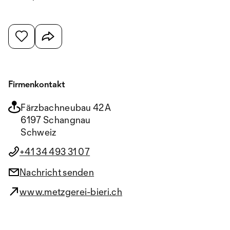
Firmenkontakt
Färzbachneubau 42A
6197 Schangnau
Schweiz
+41 34 493 31 07
Nachricht senden
www.metzgerei-bieri.ch